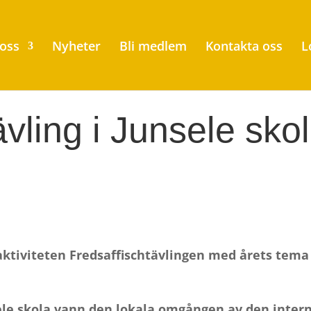
oss
Nyheter
Bli medlem
Kontakta oss
L
ävling i Junsele sko
aktiviteten Fredsaffischtävlingen med årets tem
nsele skola vann den lokala omgången av den intern