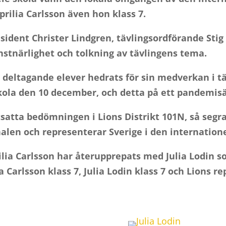
rilia Carlsson även hon klass 7.
esident Christer Lindgren, tävlingsordförande Stig
onstnärlighet och tolkning av tävlingens tema.
 deltagande elever hedrats för sin medverkan i tä
skola den 10 december, och detta på ett pandemisä
satta bedömningen i Lions Distrikt 101N, så segra
len och representerar Sverige i den internatione
rilia Carlsson har återupprepats med Julia Lodin
ia Carlsson klass 7, Julia Lodin klass 7 och Lions 