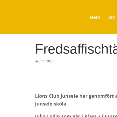
Hem
Om 
Fredsaffischt
dec 10, 2020
Lions Club Junsele har genomfört 
Junsele skola.
Julia Lodin som går i Klass 7 i Ju