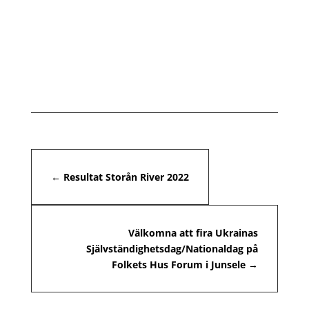
←
Resultat Storån River 2022
Välkomna att fira Ukrainas
Självständighetsdag/Nationaldag på Folkets Hus
Forum i Junsele
→
←
Resultat Storån River 2022
Välkomna att fira Ukrainas
Självständighetsdag/Nationaldag på
Folkets Hus Forum i Junsele
→